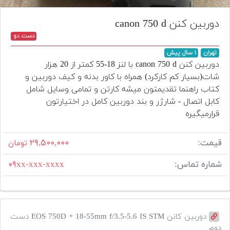
تجهیزات
دوربین کنن canon 750 d
مکث
دست دو
پلاس
تهران
۱ سال پیش
افزودن
دوربین کنن canon 750 d با لنز 18-55 کمتر از 20 هزار
محصول
شات(بسیار کم کارکرد) همراه با کاور بدنه و کیف دوربین و
دست
کتاب راهنما تقدیمتون میشه کارتن و تمامی وسایل شامل
دوم
کابل اتصال - شارژر و بند دوربین کامل در اختیارتون
قرارمیگیره
لیست
قیمت
دوربین
قیمت:
۲۹,۵۰۰,۰۰۰
تومان
بله
شماره تماس:
۰۹xx-xxx-xxxx
دوربین کانن EOS 750D + 18-55mm f/3.5-5.6 IS STM دست
دوم