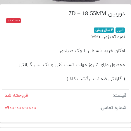
تجهیزات
دوربین 7D + 18-55MM
مکث
دست دو
پلاس
البرز
۲ سال پیش
افزودن
نمره تمیزی : 95%
محصول
دست
امکان خرید اقساطی با چک صیادی
دوم
محصول دارای 7 روز مهلت تست فنی و یک سال گارانتی
لیست
قیمت
( گارانتی ضمانت برگشت کالا )
دوربین
بله
قیمت:
فروخته شد
شماره تماس:
۰۹xx-xxx-xxxx