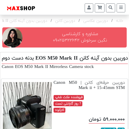
خانه
/
دوربین عکاسی
/
دوربین کانن
/
دوربین بدون آینه کانن EOS M50 Mark II بدنه
دوربین
و
لنز
مشاوره و کارشناسی
نگین سرخوش ۰۹۰۲۵۳۲۲۶۴۲
تجهیزات
و
دوربین بدون آینه کانن EOS M50 Mark II بدنه دست دوم
اکسسوری
Canon EOS M50 Mark II Mirrorless Camera stock
بازار
دست
دوربین حرفه‌ای کانن | Canon M50
دوم
Mark ii + 15-45mm STM
خرید
فروشنده مکث شاپ
اقساطی
7 روز گارانتی تست
کارکرده
اجاره
۵۹,۰۰۰,۰۰۰ تومان
دوربین
و