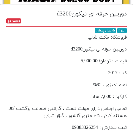
تجهیزات
دوربین حرفه ای نیکونd3200
مکث
دست دو
پلاس
البرز
۵ سال پیش
افزودن
فروشگاه مکث شاپ
محصول
دست
دوربین حرفه ای نیکونd3200
دوم
قیمت : تومان5,900,000
لیست
کد : 2017
قیمت
دوربین
نمره تمیزی : 95%
بله
کارکرد : 7,000 شات
تمامی اجناس دارای مهلت تست ، گارانتی ضمانت برگشت کالا
هستند کرج ، ۴۵ متری گلشهر , گلزار شرقی
ثبت سفارش : 09383326254