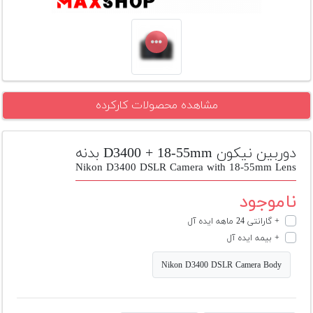
تجهیزات
مکث
پلاس
افزودن
محصول
مشاهده محصولات کارکرده
دست
دوم
دوربین نیکون D3400 + 18-55mm بدنه
لیست
Nikon D3400 DSLR Camera with 18-55mm Lens
قیمت
دوربین
ناموجود
بله
+ گارانتی 24 ماهه ایده آل
+ بیمه ایده آل
Nikon D3400 DSLR Camera Body