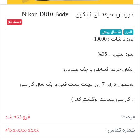
تجهیزات
دوربین حرفه ای نیکون | Nikon D810 Body
مکث
دست دو
پلاس
البرز
۵ سال پیش
افزودن
تعداد شات : 10000
محصول
دست
نمره تمیزی : 95%
دوم
امکان خرید اقساطی با چک صیادی
لیست
قیمت
محصول دارای 7 روز مهلت تست فنی و یک سال گارانتی
دوربین
بله
( گارانتی ضمانت برگشت کالا )
قیمت:
فروخته شد
شماره تماس:
۰۹xx-xxx-xxxx