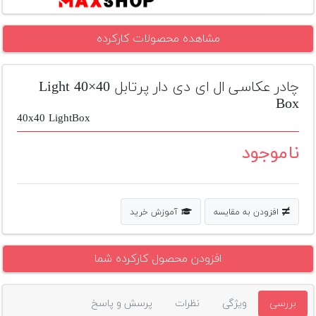
تجهیزات
مشاهده محصولات کارکرده
مکث
پلاس
چادر عکاسی ال ای دی دار پرتابل 40×40 Light
افزودن
محصول
Box
دست
40x40 LightBox
دوم
ناموجود
لیست
قیمت
دوربین
افزودن به مقایسه
آموزش خرید
بله
افزودن محصول کارکرده شما
بررسی
ویژگی
نظرات
پرسش و پاسخ