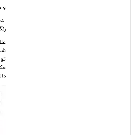
و ه
رنگ
علا
شده
عک
دا