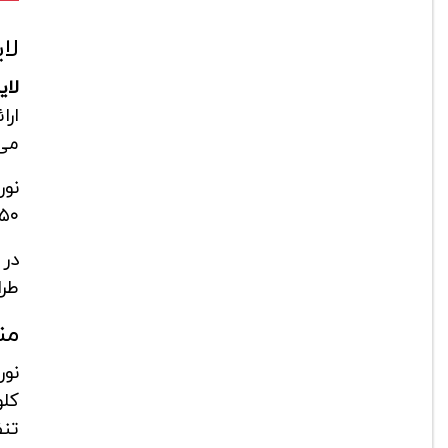
لایت 
لا
ارا
می
۵۰ سانتی متر می توانید از یک دستبند کوچک تا یک کالای ۴۰ سانتی متری به راحتی عکاس
در 
طرا
من
نور ه
کلو
تنظ