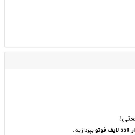
عتی!
وتو
بپردازیم.