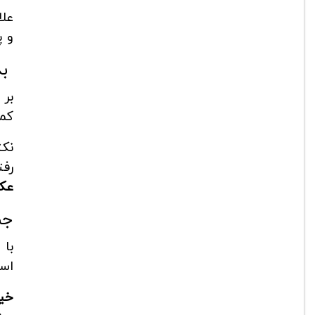
علاوه بر d
و پ
بد
بر 
کم
رف
عک
جم
با
است
خیمه