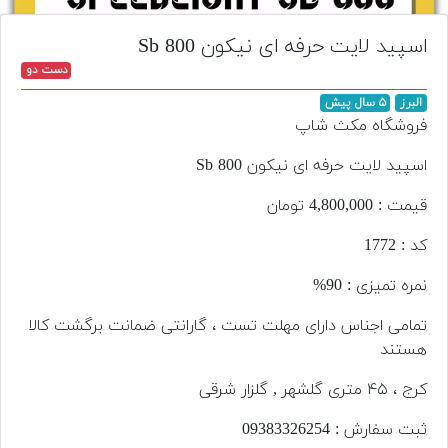
تجهیزات
اسپید لایت حرفه ای نیکون Sb 800
مکث
دست دو
پلاس
البرز
۵ سال پیش
افزودن
فروشگاه مکث شاپ
محصول
دست
اسپید لایت حرفه ای نیکون Sb 800
دوم
قیمت : 4,800,000 تومان
لیست
کد : 1772
قیمت
دوربین
نمره تمیزی : 90%
بله
تمامی اجناس دارای مهلت تست ، گارانتی ضمانت برگشت کالا
هستند
کرج ، ۴۵ متری گلشهر , گلزار شرقی
ثبت سفارش : 093‌833‌262‌54