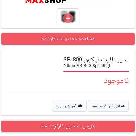
تجهیزات
مکث
پلاس
افزودن
مشاهده محصولات کارکرده
محصول
دست
دوم
اسپیدلایت نیکون SB-800
Nikon SB-800 Speedlight
لیست
قیمت
ناموجود
دوربین
بله
افزودن به مقایسه
آموزش خرید
افزودن محصول کارکرده شما