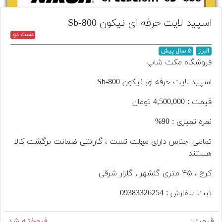
تجهیزات
اسپید لایت حرفه ای نیکون Sb-800
مکث
دست دو
پلاس
البرز
۵ سال پیش
افزودن
فروشگاه مکث شاپ
محصول
دست
اسپید لایت حرفه ای نیکون Sb-800
دوم
قیمت : 4,500,000 تومان
لیست
نمره تمیزی : 90%
قیمت
دوربین
تمامی اجناس دارای مهلت تست ، گارانتی ضمانت برگشت کالا
هستند
بله
کرج ، ۴۵ متری گلشهر , گلزار شرقی
ثبت سفارش : 093‌833‌262‌54
قیمت:
فروخته شد