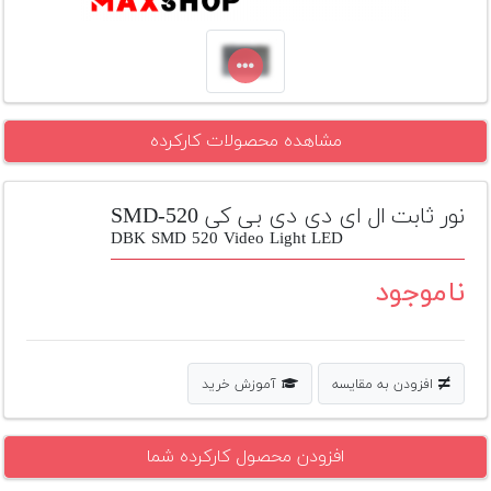
تجهیزات
مکث
پلاس
افزودن
مشاهده محصولات کارکرده
محصول
دست
دوم
نور ثابت ال ای دی دی بی کی SMD-520
DBK SMD 520 Video Light LED
لیست
قیمت
ناموجود
دوربین
بله
افزودن به مقایسه
آموزش خرید
افزودن محصول کارکرده شما