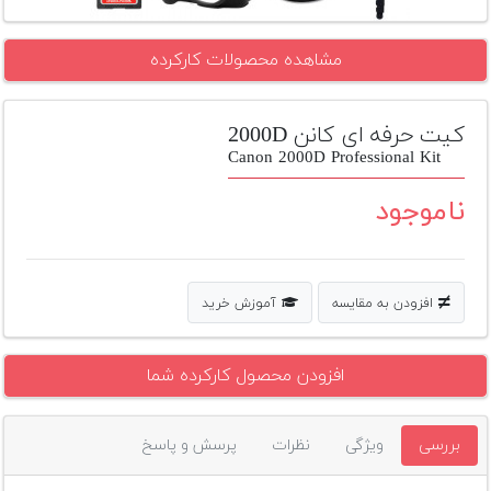
تجهیزات
مشاهده محصولات کارکرده
مکث
پلاس
کیت حرفه ای کانن 2000D
افزودن
محصول
Canon 2000D Professional Kit
دست
دوم
ناموجود
لیست
قیمت
دوربین
افزودن به مقایسه
آموزش خرید
بله
افزودن محصول کارکرده شما
بررسی
ویژگی
نظرات
پرسش و پاسخ