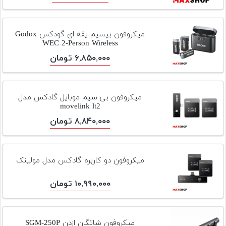
میکروفون بیسیم یقه ای گودکس Godox
WEC 2-Person Wireless
۶,۸۵۰,۰۰۰ تومان
میکروفون بی سیم موبایل گادکس مدل
movelink lt2
۸,۸۴۰,۰۰۰ تومان
میکروفون دو کاربره گادکس مدل مولینک
۱۰,۹۹۰,۰۰۰ تومان
میکروفون شاتگان ازدن SGM-250P