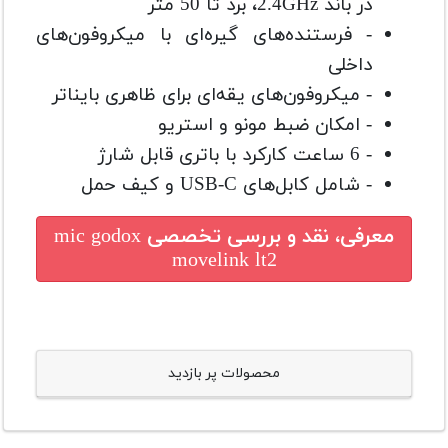
در باند 2.4GHz، برد تا 50 متر
- فرستنده‌های گیره‌ای با میکروفون‌های
داخلی
- میکروفون‌های یقه‌ای برای ظاهری بایناتر
- امکان ضبط مونو و استریو
- 6 ساعت کارکرد با باتری قابل شارژ
- شامل کابل‌های USB-C و کیف حمل
معرفی، نقد و بررسی تخصصی
mic godox
movelink lt2
محصولات پر بازدید