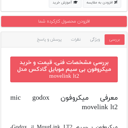
افزودن به مقایسه
آموزش خرید
افزودن محصول کارکرده شما
بررسی
ویژگی
نظرات
پرسش و پاسخ
بررسی مشخصات فنی، قیمت و خرید
میکروفون بی سیم موبایل گادکس مدل
movelink lt2
معرفی میکروفون mic godox
movelink lt2
میکروفون بی‌سیم MoveLink LT2 از Godox،