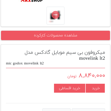
تجهیزات
مکث
پلاس
افزودن
مشاهده محصولات کارکرده
محصول
دست
دوم
میکروفون بی سیم موبایل گادکس مدل
لیست
movelink lt2
قیمت
mic godox movelink lt2
دوربین
۸,۸۴۰,۰۰۰
تومان
بله
خرید
خرید اقساطی