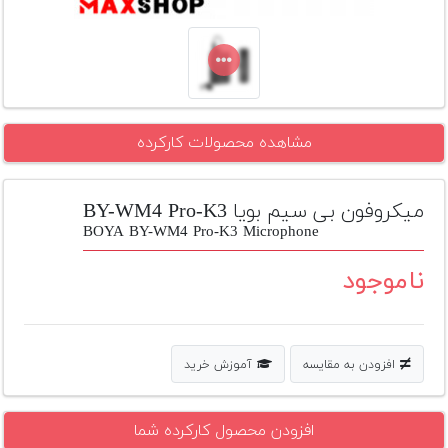
تجهیزات
مکث
پلاس
افزودن
مشاهده محصولات کارکرده
محصول
دست
دوم
میکروفون بی سیم بویا BY-WM4 Pro-K3
لیست
BOYA BY-WM4 Pro-K3 Microphone
قیمت
دوربین
ناموجود
بله
افزودن به مقایسه
آموزش خرید
افزودن محصول کارکرده شما