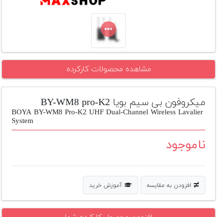
تجهیزات
مکث
پلاس
افزودن
مشاهده محصولات کارکرده
محصول
دست
دوم
میکروفون بی سیم بویا BY-WM8 pro-K2
لیست
BOYA BY-WM8 Pro-K2 UHF Dual-Channel Wireless Lavalier
قیمت
System
دوربین
ناموجود
بله
افزودن به مقایسه
آموزش خرید