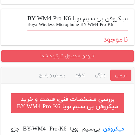
تجهیزات
مکث
میکروفن بی سیم بویا BY-WM4 Pro-K6
پلاس
Boya Wireless Microphone BY-WM4 Pro-K6
افزودن
ناموجود
محصول
دست
افزودن محصول کارکرده شما
دوم
لیست
بررسی
ویژگی
نظرات
پرسش و پاسخ
قیمت
دوربین
بله
بررسی مشخصات فنی، قیمت و خرید
میکروفن بی سیم بویا BY-WM4 Pro-K6
میکروفن
بی‌سیم بویا BY-WM4 Pro-K6 جزو