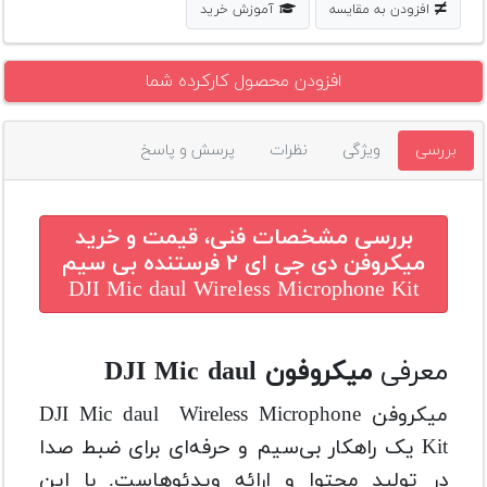
افزودن به مقایسه
آموزش خرید
افزودن محصول کارکرده شما
بررسی
ویژگی
نظرات
پرسش و پاسخ
بررسی مشخصات فنی، قیمت و خرید
میکروفن دی جی ای ۲ فرستنده بی سیم
DJI Mic daul Wireless Microphone Kit
معرفی
میکروفون DJI Mic daul
میکروفن DJI Mic daul Wireless Microphone
Kit یک راهکار بی‌سیم و حرفه‌ای برای ضبط صدا
در تولید محتوا و ارائه ویدئوهاست. با این