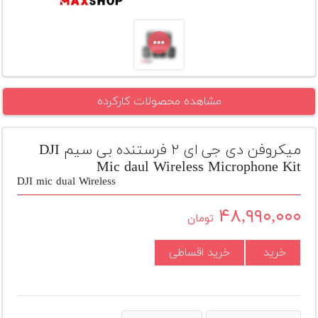
تجهیزات
مکث
پلاس
افزودن
مشاهده محصولات کارکرده
محصول
دست
دوم
میکروفن دی جی ای ۲ فرستنده بی سیم DJI
لیست
Mic daul Wireless Microphone Kit
قیمت
DJI mic dual Wireless
دوربین
۴۸,۹۹۰,۰۰۰
تومان
بله
خرید
خرید اقساطی