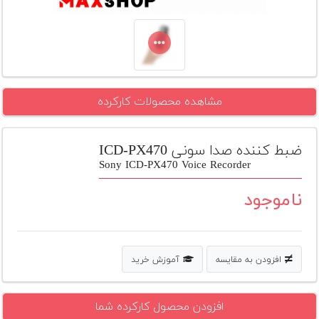
تجهیزات
مکث
پلاس
افزودن
مشاهده محصولات کارکرده
محصول
دست
دوم
ضبط کننده صدا سونی ICD-PX470
لیست
Sony ICD-PX470 Voice Recorder
قیمت
دوربین
ناموجود
بله
افزودن به مقایسه
آموزش خرید
افزودن محصول کارکرده شما