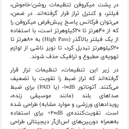
در پشت میکروفن تنظیمات روشن/خاموش،
فیلتر، و کنترل تراز قرار گرفته‌اند. در ضمن،
می‌توان فرکانس پاسخ پیش‌فرض میکروفن را
که از ۴۰هرتز تا ۲۰کیلوهرتز است، با استفاده
از یک فیلتر بالاگذر (
High Pass
) به ۸۰هرتز تا
۲۰کیلوهرتز تبدیل کرد، تا نویز ناشی از لوازم
تهویه‌ی مطبوع و ترافیک حذف شوند.
در زیر این تنظیمات، تنظیمات تراز قرار
گرفته‌اند که تراز ضبط را تقویت یا تضعیف
می‌کنند. آتوناتور
-۱۰dB
(یا
PAD
) برای ضبط
صداهای بلند (مانند موسیقی زنده،
رویدادهای ورزشی و موارد مشابه) طراحی شده
است. تقویت‌کننده‌ی
+۲۰dB
برای استفاده
به‌همراه دوربین‌های اس‌ال‌آر دیجیتالی طراحی