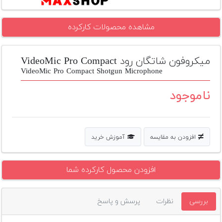
تجهیزات
مشاهده محصولات کارکرده
مکث
پلاس
میکروفون شاتگان رود VideoMic Pro Compact
افزودن
محصول
VideoMic Pro Compact Shotgun Microphone
دست
دوم
ناموجود
لیست
قیمت
دوربین
افزودن به مقایسه
آموزش خرید
بله
افزودن محصول کارکرده شما
بررسی
نظرات
پرسش و پاسخ