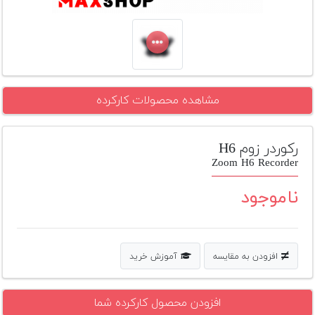
تجهیزات
مکث
پلاس
افزودن
مشاهده محصولات کارکرده
محصول
دست
دوم
رکوردر زوم H6
لیست
Zoom H6 Recorder
قیمت
دوربین
ناموجود
بله
افزودن به مقایسه
آموزش خرید
افزودن محصول کارکرده شما