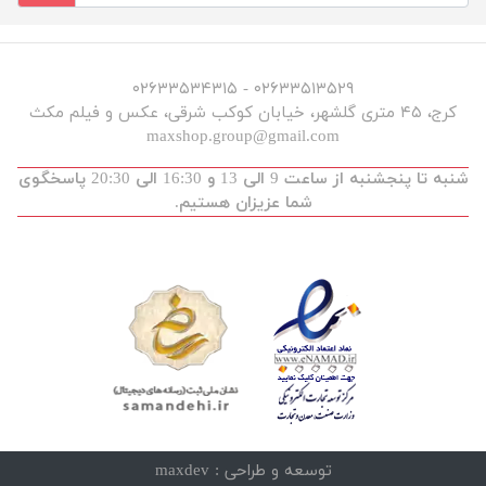
۰۲۶۳۳۵۱۳۵۲۹ - ۰۲۶۳۳۵۳۴۳۱۵
کرج، ۴۵ متری گلشهر، خیابان کوکب شرقی، عکس و فیلم مکث
maxshop.group@gmail.com
شنبه تا پنجشنبه از ساعت 9 الی 13 و 16:30 الی 20:30 پاسخگوی
شما عزیزان هستیم.
توسعه و طراحی :
maxdev