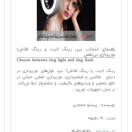
تجهیزات
مکث
پلاس
افزودن
محصول
دست
راهنمای انتخاب بین رینگ لایت و رینگ فلاش؛
دوم
نورپردازی بی‌نقص
Choose between ring light and ring flash
لیست
رینگ لایت یا رینگ فلاش؟ نبرد غول‌های نورپردازی در
قیمت
دنیای عکاسی و فیلمبرداری، نورپردازی نقشی حیاتی در
دوربین
خلق تصاویر و ویدیوهای باکیفیت و چشم‌نواز ایفا می‌کند.
در میان تجهیزات نورپرد...
بله
نویسنده : پرستو محمدی
مدت : ۱۹ دقیقه
تاریخ انتشار : ۱۴۰۳/۰۴/۳۰