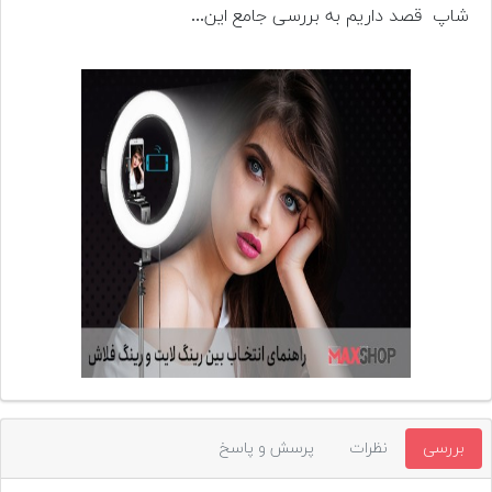
تجهیزات
شاپ قصد داریم به بررسی جامع این...
مکث
پلاس
افزودن
محصول
دست
دوم
لیست
قیمت
دوربین
بله
بررسی
نظرات
پرسش و پاسخ