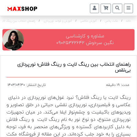
خانه
/
مکث پلاس
/
آموزش عکاسی
/
آموزش و قواعد نورپردازی
/
راهنمای انتخاب بین رینگ لایت
دوربین
و
لنز
مشاوره و کارشناسی
نگین سرخوش ۰۹۰۲۵۳۲۲۶۴۲
تجهیزات
و
اکسسوری
راهنمای انتخاب بین رینگ لایت و رینگ فلاش؛ نورپردازی
بی‌نقص
بازار
دست
مدت: ۱۹ دقیقه
تاریخ انتشار: ۱۴۰۳/۰۴/۳۰
دوم
رینگ لایت یا رینگ فلاش؟ نبرد غول‌های نورپردازی در دنیای
خرید
عکاسی و فیلمبرداری، نورپردازی نقشی حیاتی در خلق تصاویر و
اقساطی
ویدیوهای باکیفیت و چشم‌نواز ایفا می‌کند. در میان تجهیزات
نورپردازی متنوع، دو نوع نور به نام رینگ لایت و رینگ فلاش
اجاره
به دلیل کاربردهای گسترده و ویژگی‌های منحصر به فرد، توجه
دوربین
بسیاری را به خود جلب کرده‌اند. در این مقاله از فروشگاه مکث
و