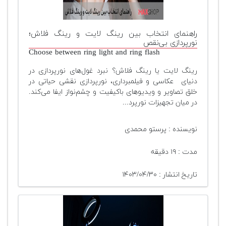
تجهیزات
مکث
راهنمای انتخاب بین رینگ لایت و رینگ فلاش؛
پلاس
نورپردازی بی‌نقص
Choose between ring light and ring flash
افزودن
رینگ لایت یا رینگ فلاش؟ نبرد غول‌های نورپردازی در
محصول
دنیای عکاسی و فیلمبرداری، نورپردازی نقشی حیاتی در
دست
خلق تصاویر و ویدیوهای باکیفیت و چشم‌نواز ایفا می‌کند.
دوم
در میان تجهیزات نورپرد...
لیست
قیمت
نویسنده : پرستو محمدی
دوربین
مدت : ۱۹ دقیقه
بله
تاریخ انتشار : ۱۴۰۳/۰۴/۳۰