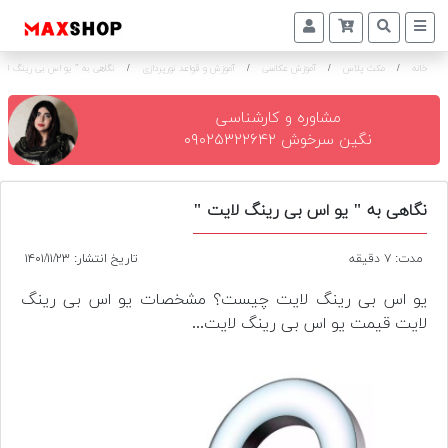
خانه
/
مکث پلاس
/
آموزش عکاسی
/
آموزش و قواعد نورپردازی
/
نگاهی به " یو اس بی رینگ لای
دوربین
و
لنز
مشاوره و کارشناسی
نگین سرخوش ۰۹۰۲۵۳۲۲۶۴۲
تجهیزات
و
اکسسوری
نگاهی به " یو اس بی رینگ لایت "
بازار
مدت: ۷ دقیقه
تاریخ انتشار: ۱۴۰۱/۱۱/۲۳
دست
دوم
یو اس بی رینگ لایت چیست؟ مشخصات یو اس بی رینگ
لایت قیمت یو اس بی رینگ لایت...
خرید
اقساطی
اجاره
دوربین
و