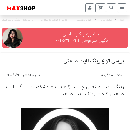
خانه
/
مکث پلاس
/
آموزش عکاسی
/
آموزش و قواعد نورپردازی
/
بررسی انواع رینگ لایت صنعتی
دوربین
و
لنز
مشاوره و کارشناسی
نگین سرخوش ۰۹۰۲۵۳۲۲۶۴۲
تجهیزات
و
اکسسوری
بررسی انواع رینگ لایت صنعتی
بازار
مدت: ۵ دقیقه
تاریخ انتشار: ۱۴۰۱/۱۱/۲۳
دست
دوم
رینگ لایت صنعتی چیست؟ مزیت و مشخصات رینگ لایت
صنعتی قیمت رینگ لایت صنعتی...
خرید
اقساطی
اجاره
دوربین
و