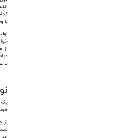
انتخ
کدام
با و
اولی
خواه
از ه
دیاف
تا ع
نو
یک ا
خود 
از چ
شما 
اید 