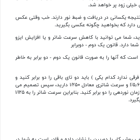
ان خیلی زود پر خواهد شد.
یجه یکسانی در دریافت و ضبط نور دارند. خب وقتی عکس
ی دارد که بخواهید چگونه عکسی بگیرید.
د، شما می توانید با کاهش سرعت شاتر و یا افزایش ایزو
ما دارد. قانون یک دوم - دوبرابر
 است که آنها را به صورت قانون یک دوم - دو برابر به خاطر
ی ندارد کدام یکی ) باید دو تای باقی را دو برابر کنید و
بالعکس. مثلا برای نوردهی مناسب یک عکس ایزو با عدد ۱۰۰، دیافراگم f/۵٫۶ و سرعت شاتری معادل ۱/۲۵۰ دارید، سپس تصمیم می
گیرید رقم دیافراگم را نصف کنید و به f/۸, برسانید، پس شما باید مدت زمان نوردهی را دو برابر کنید. بنابراین سرعت شاتر را به ۱/۱۲۵
روش کار با دوربین را نشان داده و قادر است به شما در