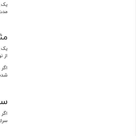
یک ت
مدت 
مث
یک ت
از ن
اگر 
شده
سر
اگر 
سراز