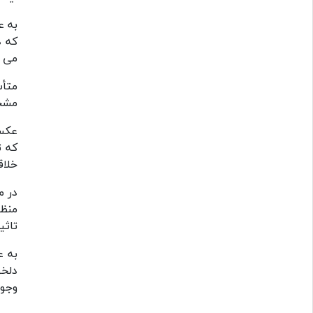
به ع
که د
می گ
متأس
مشخص
عکس 
که ت
خلاق
در م
منظو
تاثی
به ع
دلخو
وجود