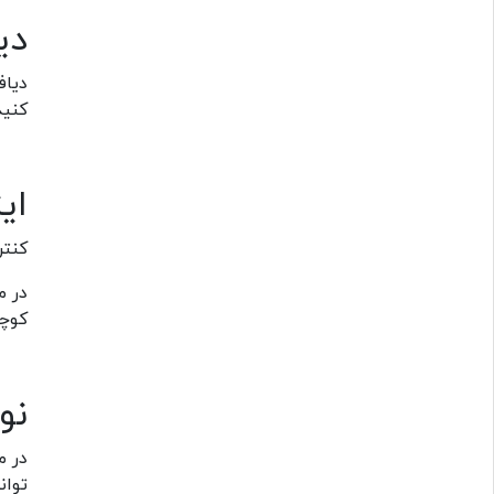
دی
دیاف
کنید
ایز
کنتر
در م
کوچک
نو
در م
توان