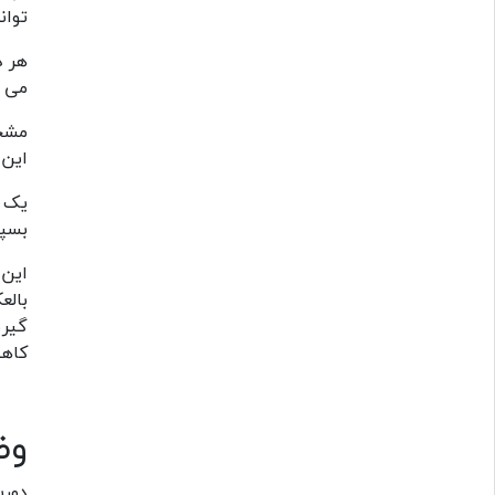
توان
هر د
می گ
مشخص
این 
یک ر
بسپا
این 
کاهش دهید 
وض
دورب