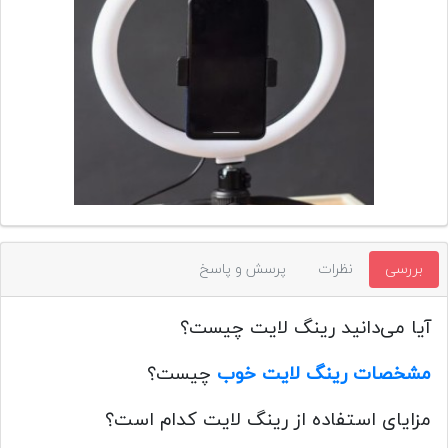
تجهیزات
مکث
پلاس
افزودن
محصول
دست
دوم
لیست
قیمت
بررسی
نظرات
پرسش و پاسخ
دوربین
بله
آیا می‌دانید رینگ لایت چیست؟
مشخصات رینگ لایت خوب
چیست؟
مزایای استفاده از رینگ لایت کدام است؟