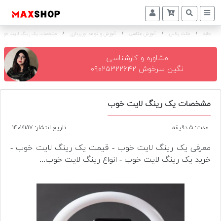
خانه
/
مکث پلاس
/
آموزش عکاسی
/
آموزش و قواعد نورپردازی
/
مشخصات یک رینگ لایت خوب
دوربین
و
لنز
مشاوره و کارشناسی
نگین سرخوش ۰۹۰۲۵۳۲۲۶۴۲
تجهیزات
و
اکسسوری
مشخصات یک رینگ لایت خوب
بازار
مدت: ۵ دقیقه
تاریخ انتشار: ۱۴۰۱/۱۱/۱۷
دست
دوم
معرفی یک رینگ لایت خوب - قیمت یک رینگ لایت خوب -
خرید یک رینگ لایت خوب - انواع رینگ لایت خوب...
خرید
اقساطی
اجاره
دوربین
و