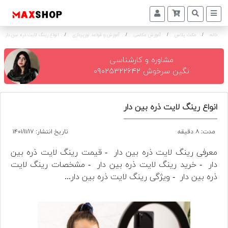
خانه
/
مکث پلاس
/
آموزش عکاسی
/
آموزش و قواعد نورپردازی
/
انواع رینگ لایت ذره بین دار
دوربین
و
لنز
مشاوره و کارشناسی
نگین سرخوش ۰۹۰۲۵۳۲۲۶۴۲
تجهیزات
و
اکسسوری
انواع رینگ لایت ذره بین دار
بازار
مدت: ۸ دقیقه
تاریخ انتشار: ۱۴۰۱/۱۱/۱۷
دست
دوم
معرفی رینگ لایت ذره بین دار - قیمت رینگ لایت ذره بین
دار - خرید رینگ لایت ذره بین دار - مشخصات رینگ لایت
خرید
ذره بین دار - ویژگی رینگ لایت ذره بین دار...
اقساطی
اجاره
دوربین
و