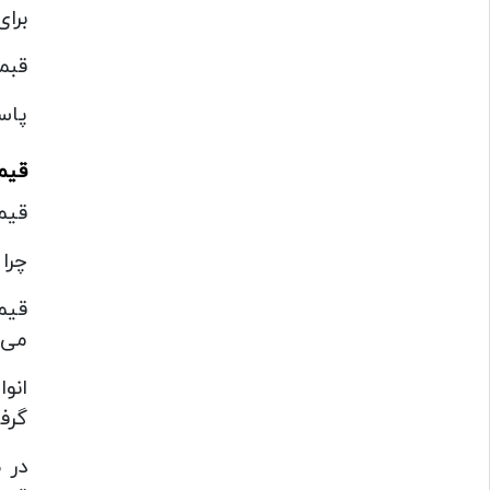
برا
قبم
پاس
قیم
قیم
چرا
قیم
می‌
انو
گرف
در 