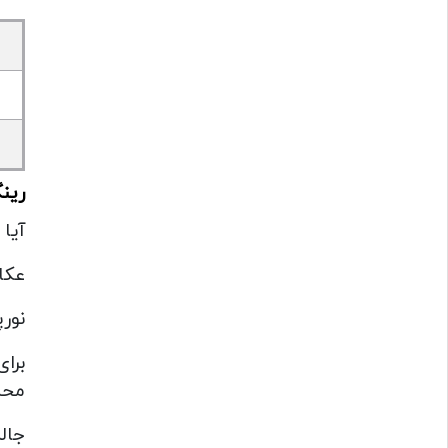
رین
آیا
عکا
نور
برا
محس
جال