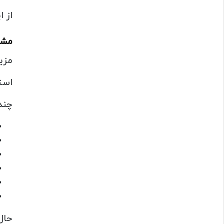
از 
مشخ
مزی
است
چند
حال