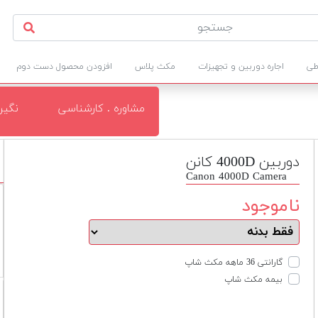
طی
اجاره دوربین و تجهیزات
مکث پلاس
افزودن محصول دست دوم
مشاوره . کارشناسی
نگی
دوربین 4000D کانن
Canon 4000D Camera
ناموجود
گارانتی 36 ماهه مکث شاپ
بیمه مکث شاپ