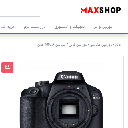
دوربین و لنز
تجهیزات و اکسسوری
بازار دست دوم
خرید اقسا
خانه
/
دوربین عکاسی
/
دوربین کانن
/
دوربین 4000D کانن