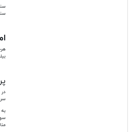
سنس
ام
هرچ
بیل
پر
سریع Digic 4+ ا
سوژ
منا