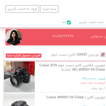
سبد خرید
ورود به حساب کاربری
لیست قیمت دوربین
بله
ن سرخوش
۰۹۰۲۵۳۲۲۶۴۲
دوربین 4000D کانن دست دوم
افزودن محصول کارکرده شما
دوربین عکاسی کانن دست دوم Canon EOS
4000D+18-55mm (5K شات)
قیمت:
۴۳,۰۰۰,۰۰۰
فروشنده: مکث شاپ
۸ روز پیش
دوربین کانن | Canon 4000D+18-55mm