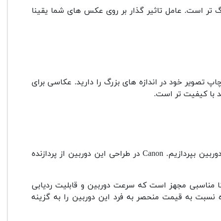
2000 بیست و چهار مگاپیکسلی است؛ اما سنسور 4000D بزرگ تر است. عامل تاثیر گذار بر روی عکس های شما یقینا
پ تصویر خود در اندازه های بزرگ را دارید. عکاسی برای
د با کیفیت تر است.
در ارتباط با کیفیت عکس های گرفته شده دوربین ، باید به پردازنده دوربین بپردازیم. Canon در طراحی این دوربین از پردازنده
4000D به سیستم فوکوس نسبتا مناسبی مجهز است که سرعت دوربین و قابلیت ردیابی
ه نسبت به قیمت منحصر به فرد این دوربین را به گزینه