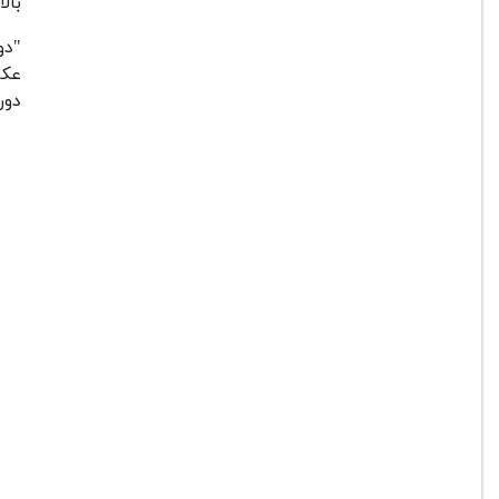
بالایی د
عکا
دور