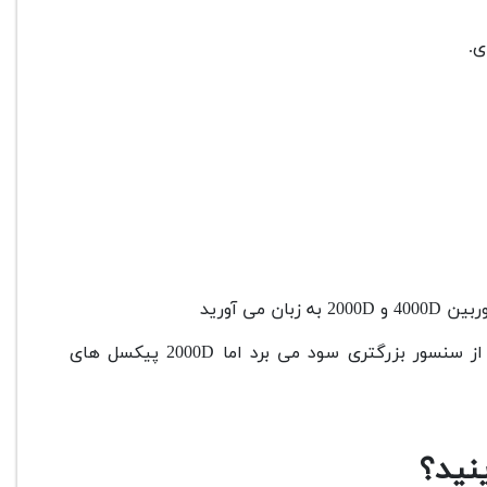
ی آورید
اما با این حال در نظر داشته باشید که دوربین Canon EOS 4000D از سنسور بزرگتری سود می برد اما 2000D پیکسل های
نید؟