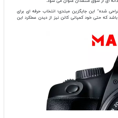
ین DSLR 4000D به جای دوربین های قدیمی شرکت Canon طراحی شده" این جایگزین مبتدی؛ انتخاب حرفه ای برای
اشد که حتی خود کمپانی کانن نیز از دیدن عملکرد این