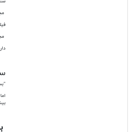
سنسور 18 مگاپیک
مجهز به پردا
فیلمبرداری D
مجهز
دارا
سن
"بسی
بیش
بی