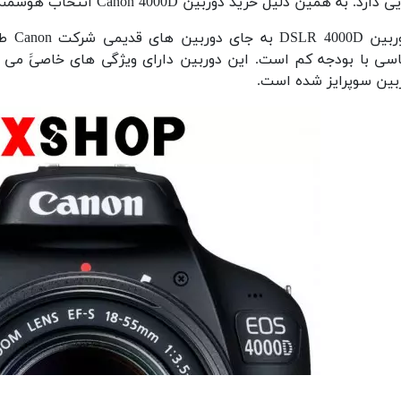
ارد. به همین دلیل خرید دوربین Canon 4000D انتخاب هوشمندانه ای از سوی منتقدان عنوان می شود.
"دورب
سی با بودجه کم است. این دوربین دارای ویژگی های خاصیََ می ب
بین سوپرایز شده است.