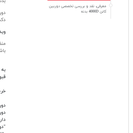
بدن
معرفی، نقد و بررسی تخصصی دوربین
کانن 4000D بدنه
دکم
وید
منظ
باش
قبو
خرید دوربین 4000D برای
دور
دار