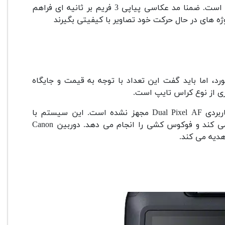
نرخ ISO دوربین به لطف پردازنده آن بین عدد 100 تا 6400 قرار گرفته است. ضمنا مد عکاسی پیاپی 3 فریم بر ثانیه ای فراهم
ه های در حال حرکت خود تصاویر با کیفیتی بگیرند
 9 نقطه فوکوس 4000D بدردتان نمی خورد، اما باید گفت این تعداد با توجه به قیمت و جایگاه
کزی از نوع کراس تایپ است.
سیتسم فوکوس خودکار این دوربین به قابلیت دوست داشتنی و کاربردی Dual Pixel AF مجهز نشده است. این سیستم با
سرعت بسیار بالا به صورت اتوماتیک شخص مورد نظر شما را دنبال می کند و فوکوس کشی را انجام می دهد. دوربین Canon