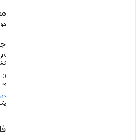
مع
دورب
جا
کشور ها 
((س
به دوربین Canon 4000D 
دور
یک 
فاک