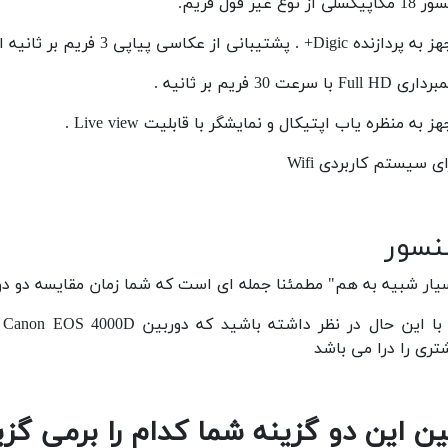
سلی از نوع غیر فول فریم.
زنده Digic+ . پشتیبانی از عکاسی پیاپی 3 فریم بر ثانیه ای.
Full H با سرعت 30 فریم بر ثانیه .
 به منظره یاب اپتیکال و نمایشگر با قابلیت Live view .
ی سیستم کاربردی Wifi
سور
ار شبیه به هم" مطمئنا جمله ای است که شما زمان مقایسه دو دوربین 4000D و 2000D به زبان م
تری را درا می باشد
ن این دو گزینه شما کدام را برمی گزی