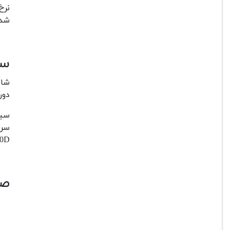
شده
سی
دور
EOS 4000D به واسطه
صف