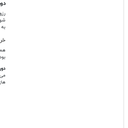
دوربین 
رزو
شود
به 
خرید 
همی
بود
دوربی
می 
های