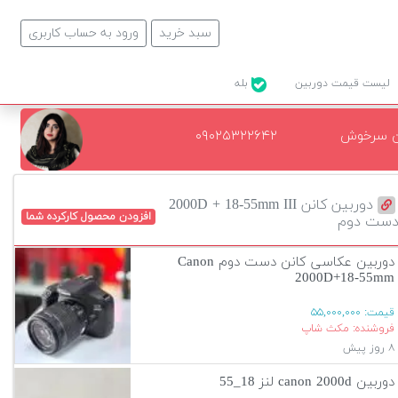
سبد خرید
ورود به حساب کاربری
لیست قیمت دوربین
بله
ن سرخوش
۰۹۰۲۵۳۲۲۶۴۲
دوربین کانن 2000D + 18-55mm III
افزودن محصول کارکرده شما
ست دوم
دوربین عکاسی کانن دست دوم Canon
2000D+18-55mm
قیمت:
۵۵,۰۰۰,۰۰۰
فروشنده: مکث شاپ
۸ روز پیش
دوربین canon 2000d لنز 18_55