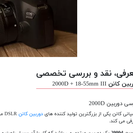
رفی، نقد و بررسی تخصصی
 کانن 2000D + 18-55mm III
ی دوربین 2000D
انی کانن یکی از بزرگترین تولید کننده های
دوربین کانن
SLR
فی می کند.
ن 2000d
یک دوربین مبتدی می باشد که کار با آن بسیار راحت می