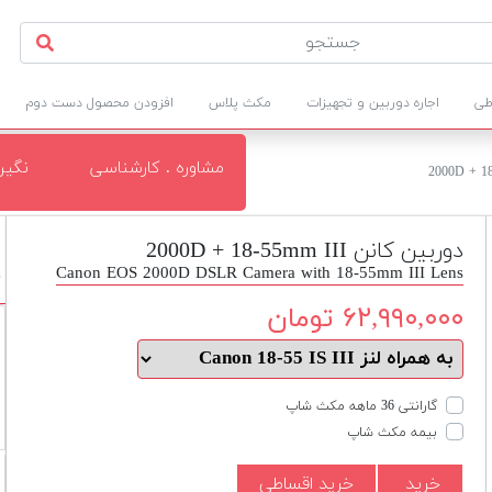
طی
اجاره دوربین و تجهیزات
مکث پلاس
افزودن محصول دست دوم
مشاوره . کارشناسی
نگی
دوربین کانن 2000D + 18-55mm III
Canon EOS 2000D DSLR Camera with 18-55mm III Lens
د
۶۲,۹۹۰,۰۰۰ تومان
گارانتی 36 ماهه مکث شاپ
بیمه مکث شاپ
خرید
خرید اقساطی