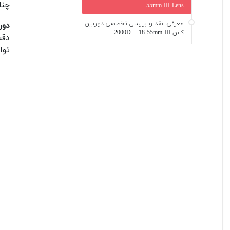
چنا
55mm III Lens
معرفی، نقد و بررسی تخصصی دوربین
دوربین 
کانن 2000D + 18-55mm III
دقت
توا