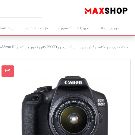
دوربین و لنز
تجهیزات و اکسسوری
بازار دست دوم
خرید اقسا
خانه
/
دوربین عکاسی
/
دوربین کانن
/
دوربین 2000D کانن
/
دوربین کانن 2000D + 18-55mm III