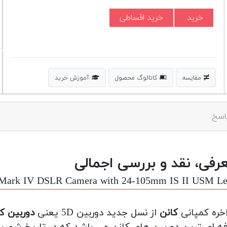
خرید
خرید اقساطی
مقایسه
کاتالوگ محصول
آموزش خرید
اسخ
رفی، نقد و بررسی اجمالی
Mark IV DSLR Camera with 24-105mm IS II USM Le
اخره کمپانی
کانن
از نسل جدید دوربین 5D یعنی
دوربین کنون 5 د
 ای ترین دوربین های کانن می باشد که در تاریخ شهریور 95 به بازار عرضه شده ا