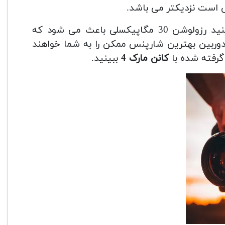
نکته: اگر با دوربین 5D IV از لنز های حرفه ای استفاده کنید رزولوشن 30 مگاپیکسلی باعث می شود که
ت کنید. تصاویر این دوربین بهترین شارپنس ممکن را به شما خواهند
گرفته شده با
کانن مارک 4
ببینید.