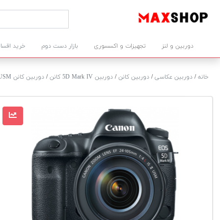
دوربین و لنز
تجهیزات و اکسسوری
بازار دست دوم
خرید اقسا
خانه
/
دوربین عکاسی
/
دوربین کانن
/
دوربین 5D Mark IV کانن
/
دوربین کانن 5D Mark IV + 24-105mm IS II USM