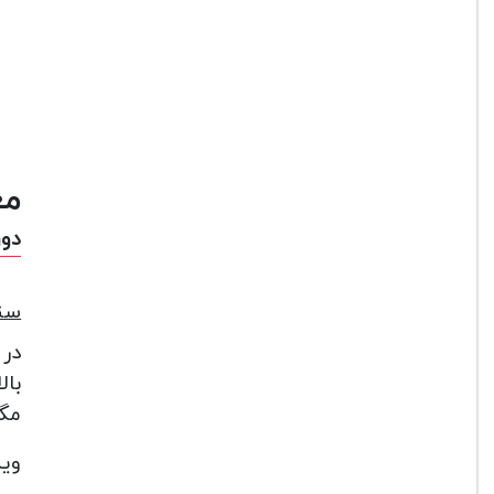
مع
دوربین ک
سن
در دوربین
بال
مگا
وید