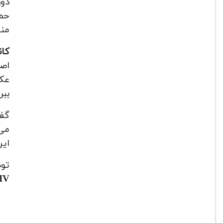
حم
منح
کانن 5 د
اصل
عکا
ببر
می
ای
توض
IV