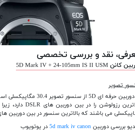
رفی، نقد و بررسی تخصصی
انن 5D Mark IV + 24-105mm IS II USM
سور تصویر
 حرفه ای 5D از سنسور تصویر 30.4 مگاپیکسلی استفاده شده است.
اترین رزولوشن را در بین دوربین های DSLR دارد،
پیکسلی می باشند که بالاترین سنسور در بین دوربین های dslr می باش
یو بررسی دوربین
5d mark iv canon
در یوتویوب