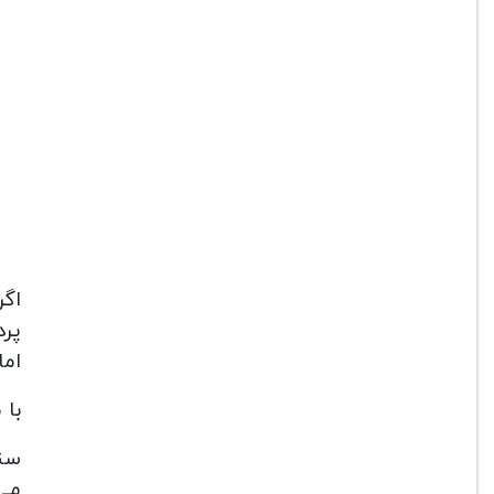
پردازنده نسل
اما
با 
می