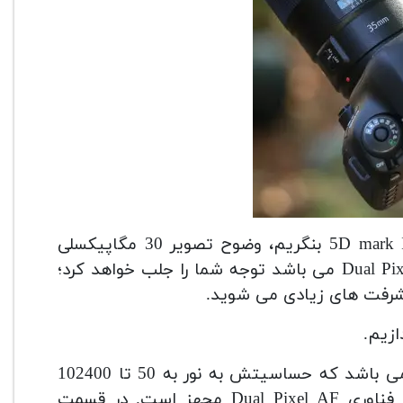
اگر در نگاه اول به دوربین 5D Mark IV و دوریین قبلی 5D mark III بنگریم، وضوح تصویر 30 مگاپیکسلی
پیشرفت های زیادی می شوید.
ازیم.
سنسور استفاده شده در این دوربین یک سنسور حرفه ای می باشد که حساسیتش به نور به 50 تا 102400
 مجهز است.
در قسمت