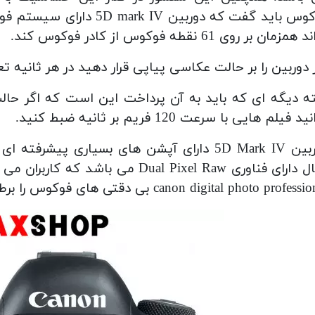
باید گفت که دوربین 5D mark IV دارای سیستم فوکوس خودکار می باشد.
مزمان بر روی 61 نقطه فوکوس از کادر فوکوس کند.
دوربین را بر حالت عکاسی پیاپی قرار دهید در هر ثانیه تعداد 7 عدد عکس با کیفیت ثبت م
د فیلم هایی با سرعت 120 فریم بر ثانیه ضبط کنید.
های بسیاری پیشرفته ای می باشد که خیلی به درد کاربران می خورد.
مثال دارای فناوری Dual Pixel Raw می
canon digital photo profes بی دقتی های فوکوس را برطرف کنند.