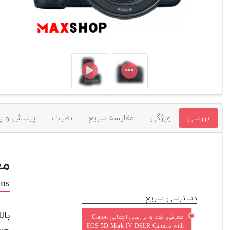
بررسی
ویژگی
مقایسه سریع
نظرات
پرسش و پ
مع
ns
دسترسی سریع
بال
معرفی، نقد و بررسی اجمالی Canon
EOS 5D Mark IV DSLR Camera with
حرفه