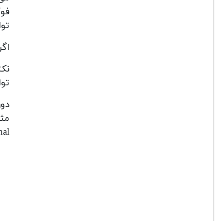
فوکوس 
تواند ه
اگر 
توانی
دوربین 5D Mark IV دارای آپشن 
sional