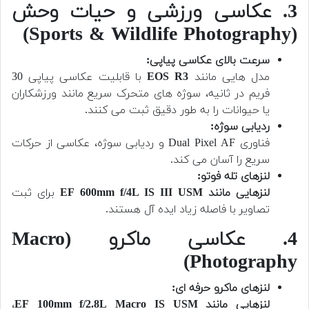
3. عکاسی ورزشی و حیات وحش
(Sports & Wildlife Photography)
سرعت بالای عکاسی پیاپی:
مدل هایی مانند
EOS R3
با قابلیت عکاسی پیاپی 30
فریم در ثانیه، سوژه های متحرک سریع مانند ورزشکاران
یا حیوانات را به طور دقیق ثبت می کنند.
ردیابی سوژه:
فناوری Dual Pixel AF و ردیابی سوژه، عکاسی از حرکات
سریع را آسان می کند.
لنزهای تله فوتو:
لنزهایی مانند EF 600mm f/4L IS III USM
برای ثبت
تصاویر با فاصله زیاد ایده آل هستند.
4. عکاسی ماکرو (Macro
Photography)
لنزهای ماکرو حرفه ای:
لنزهایی مانند EF 100mm f/2.8L Macro IS USM
،