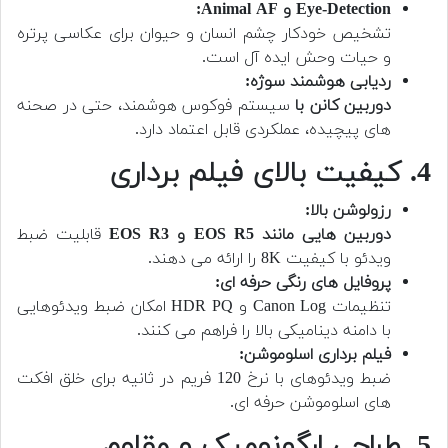
Eye-Detection و Animal AF:
تشخیص خودکار چشم انسان و حیوان برای عکاسی پرتره
و حیات وحش ایده آل است.
ردیابی هوشمند سوژه:
دوربین کانن با
سیستم فوکوس هوشمند، حتی در صحنه
های پیچیده، عملکردی قابل اعتماد دارد.
4. کیفیت بالای فیلم برداری
رزولوشن بالا:
دوربین هایی مانند EOS R5 و EOS R3
قابلیت ضبط
ویدئو با کیفیت 8K را ارائه می دهند.
پروفایل های رنگی حرفه ای:
تنظیمات Canon Log و HDR PQ امکان ضبط ویدئوهایی
با دامنه دینامیکی بالا را فراهم می کنند.
فیلم برداری اسلوموشن:
ضبط ویدئوهای با نرخ 120 فریم در ثانیه برای خلق افکت
های اسلوموشن حرفه ای.
5. طراحی ارگونومیک و مقاوم