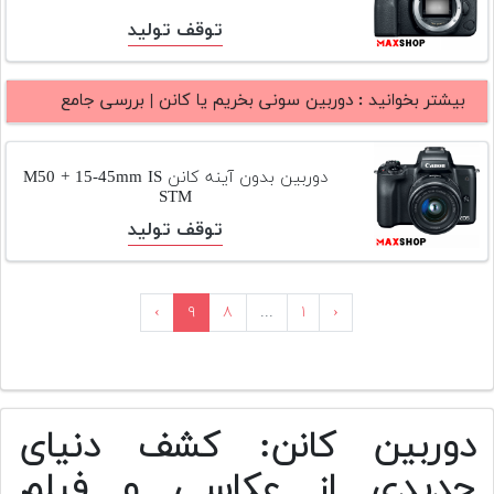
توقف تولید
بیشتر بخوانید :
دوربین سونی بخریم یا کانن | بررسی جامع
دوربین بدون آینه کانن M50 + 15-45mm IS
STM
توقف تولید
›
۹
۸
...
۱
‹
دوربین کانن: کشف دنیای
جدیدی از عکاسی و فیلم