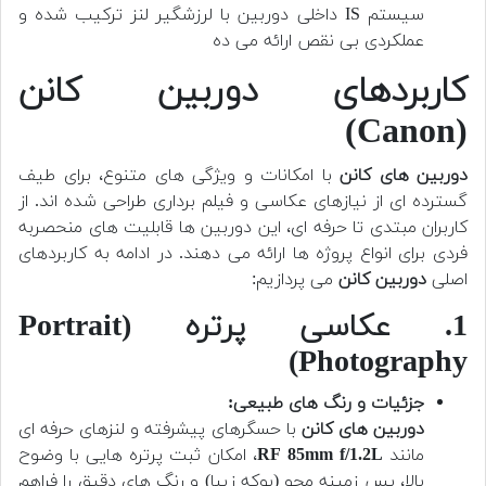
سیستم IS داخلی دوربین با لرزشگیر لنز ترکیب شده و
عملکردی بی نقص ارائه می ده
کاربردهای دوربین کانن
(Canon)
دوربین های کانن
با امکانات و ویژگی های متنوع، برای طیف
گسترده ای از نیازهای عکاسی و فیلم برداری طراحی شده اند. از
کاربران مبتدی تا حرفه ای، این دوربین ها قابلیت های منحصربه
فردی برای انواع پروژه ها ارائه می دهند. در ادامه به کاربردهای
اصلی
دوربین کانن
می پردازیم:
1. عکاسی پرتره (Portrait
Photography)
جزئیات و رنگ های طبیعی:
دوربین های کانن
با حسگرهای پیشرفته و لنزهای حرفه ای
مانند
RF 85mm f/1.2L
، امکان ثبت پرتره هایی با وضوح
بالا، پس زمینه محو (بوکه زیبا) و رنگ های دقیق را فراهم