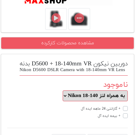
تجهیزات
مکث
پلاس
افزودن
مشاهده محصولات کارکرده
محصول
دست
دوم
دوربین نیکون D5600 + 18-140mm VR بدنه
لیست
Nikon D5600 DSLR Camera with 18-140mm VR Lens
قیمت
دوربین
ناموجود
بله
+ گارانتی 24 ماهه ایده آل
+ بیمه ایده آل