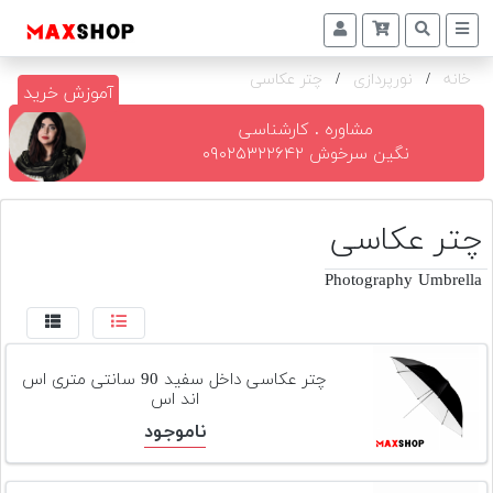
خانه
/
نورپردازی
/
چتر عکاسی
دوربین
آموزش خرید
و
لنز
مشاوره . کارشناسی
نگین سرخوش ۰۹۰۲۵۳۲۲۶۴۲
تجهیزات
و
اکسسوری
چتر عکاسی
بازار
Photography Umbrella
دست
دوم
خرید
چتر عکاسی داخل سفید 90 سانتی متری اس
اقساطی
اند اس
ناموجود
اجاره
دوربین
و