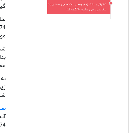
معرفی، نقد و بررسی تخصصی سه پایه
گیر
عکاسی جی ماری 2274-KP
علا
4-KP
موج
شما
بدا
محص
به
زیر
شده
سه 
آنج
4-KP