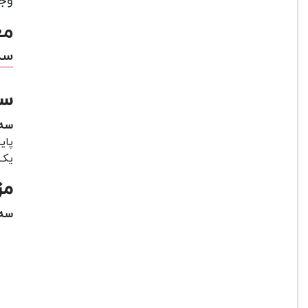
وجو
مع
سه 
سه پ
سه پ
پای
یک سه 
مز
سه پ