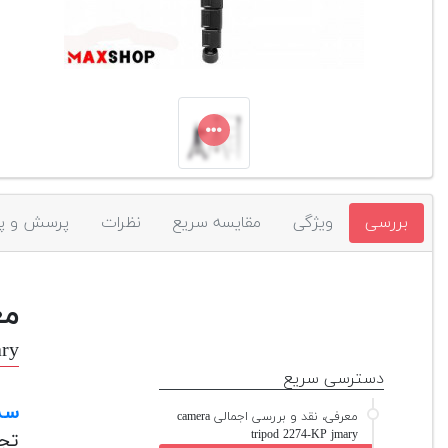
بررسی
ویژگی
مقایسه سریع
نظرات
پرسش و پ
مع
ary
دسترسی سریع
سه 
معرفی، نقد و بررسی اجمالی camera
tripod 2274-KP jmary