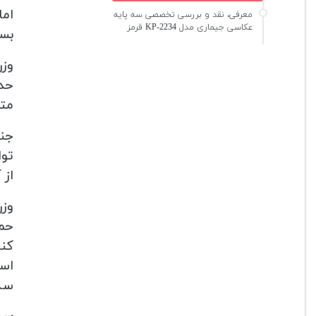
اما
معرفی، نقد و بررسی تخصصی سه پایه
عکاسی جیماری مدل KP-2234 قرمز
بسی
وز
متر
توا
از 
وز
حمل
کنی
است
سه 