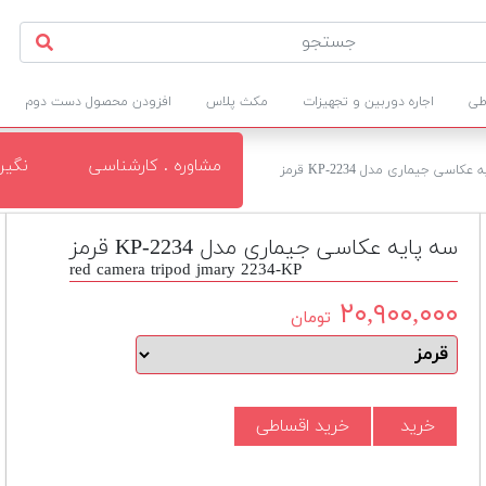
طی
اجاره دوربین و تجهیزات
مکث پلاس
افزودن محصول دست دوم
مشاوره . کارشناسی
نگی
عکاسی جیماری مدل KP-2234 قرمز
سه پایه عکاسی جیماری مدل KP-2234 قرمز
red camera tripod jmary 2234-KP
۲۰,۹۰۰,۰۰۰
تومان
خرید
خرید اقساطی