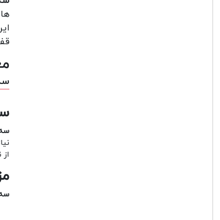
سه 
های
قفل
مع
سه 
سه پ
سه پ
نیا
از 
مز
سه پ