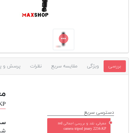
بررسی
ویژگی
مقایسه سریع
نظرات
پرسش و پ
مع
-KP
دسترسی سریع
سه 
معرفی، نقد و بررسی اجمالی red
camera tripod jmary 2234-KP
شده