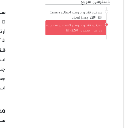
دسترسی سریع
سه 
معرفی، نقد و بررسی اجمالی Camera
tripod jmary 2294-KP
تا 
معرفی، نقد و بررسی تخصصی سه پایه
ارتف
دوربین جیماری KP-2294
شکل
قطعا
است
جن
جمع
استف
مع
سه 