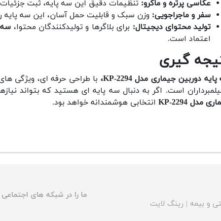
عکاسی پرتره و ماکرو:
تنظیمات دقیق این سه پایه، ثبت جزئیات در
سفر و ماجراجویی:
وزن سبک و قابلیت حمل آسان، این سه پایه را
تولید محتوای دیجیتال:
برای بلاگرها و تولیدکنندگان محتوا،
سه پ
اعتماد است.
یجه گیری
ایه دوربین جیماری مدل KP-2294،
با طراحی حرفه ای، ویژگی های 
یلمبرداران است. اگر به دنبال سه پایه ای هستید که بتواند نیازه
ری مدل KP-2294
انتخابی هوشمندانه خواهد بود.
ما را در شبکه های اجتماعی د
ی و بیمه
|
رینگ لایت