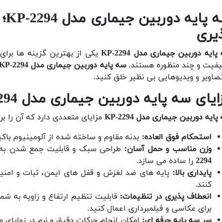
سه
یری
ایه دوربین جیماری مدل KP-2294
یکی از بهترین گزینه ها برای 
یفیت و چند منظوره هستند.
سه پایه دوربین جیماری مدل KP-2294
تصاویر و ویدیوهایی بی نظیر خلق کنید.
ایای سه پایه دوربین جیماری مدل KP-2294
ایه دوربین جیماری مدل KP-2294
مزایای متعددی دارد که آن را بر
استحکام فوق العاده:
بدنه مقاوم و ساخته شده از آلومینیوم باک
وزن مناسب و حمل آسان:
طراحی سبک و قابلیت جمع شدن به ا
2294
را ساده می سازد.
پایداری بالا:
پایه های ضد لغزش و قفل های ایمن، ثبات و امنیت
کنند.
انعطاف پذیری در تنظیمات:
قابلیت تنظیم ارتفاع و زاویه به شم
برای عکاسی و فیلمبرداری اعمال کنید.
سر سه پایه حرفه ای:
امکان انجام حرکات دقیق و نرم در زوایای مخ