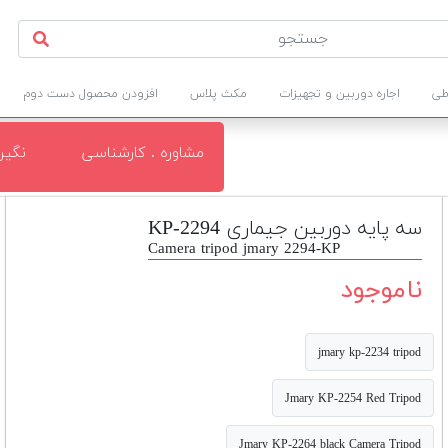
طی
اجاره دوربین و تجهیزات
مکث پلاس
افزودن محصول دست دوم
مشاوره . کارشناسی
نگی
سه پایه دوربین جیماری KP-2294
Camera tripod jmary 2294-KP
ناموجود
jmary kp-2234 tripod
Jmary KP-2254 Red Tripod
Jmary KP-2264 black Camera Tripod