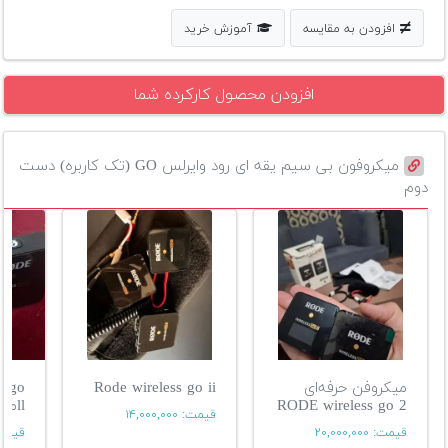
افزودن به مقایسه
آموزش خرید
افزودن محصول کارکرده شما
میکروفون بی سیم یقه ای رود وایرلس GO (تک کاربره) دست
دوم
میکروفن حرفه‌ای
Rode wireless go ii
s go
RODE wireless go 2
llمیکروفون
قیمت:
۱۴,۰۰۰,۰۰۰
قیمت:
۲۰,۰۰۰,۰۰۰
قیمت