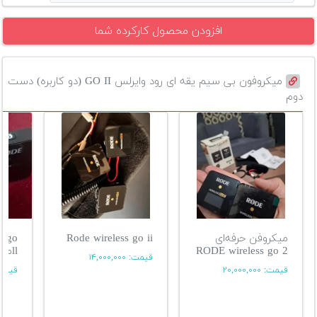
افزودن محصول کارکرده شما
میکروفون بی سیم یقه ای رود وایرلس GO II (دو کاربره) دست
دوم
میکروفن حرفه‌ای
Rode wireless go ii
s go
RODE wireless go 2
llمیکروفون
قیمت:
۱۴,۰۰۰,۰۰۰
قیمت:
۲۰,۰۰۰,۰۰۰
قیمت