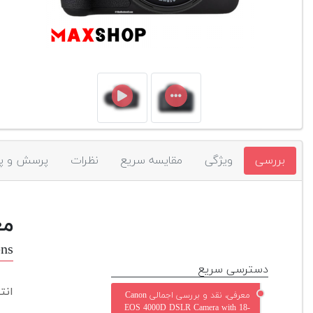
بررسی
ویژگی
مقایسه سریع
نظرات
پرسش و پ
مع
ns
دسترسی سریع
انت
معرفی، نقد و بررسی اجمالی Canon
EOS 4000D DSLR Camera with 18-