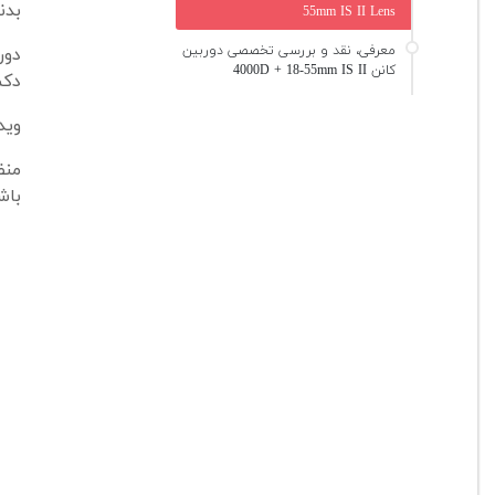
بدن
55mm IS II Lens
معرفی، نقد و بررسی تخصصی دوربین
کانن 4000D + 18-55mm IS II
دکم
وید
منظ
باش