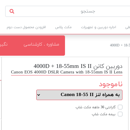
طی
اجاره دوربین و تجهیزات
مکث پلاس
افزودن محصول دست دوم
مشاوره . کارشناسی
نگی
دوربین کانن 4000D + 18-55mm IS II
Canon EOS 4000D DSLR Camera with 18-55mm IS II Lens
I
ناموجود
گارانتی 36 ماهه مکث شاپ
بیمه مکث شاپ