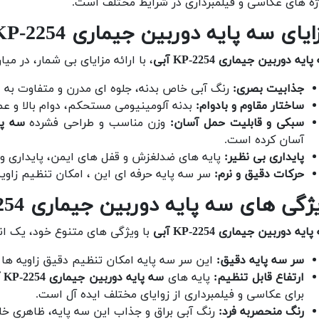
ژه های عکاسی و فیلمبرداری در شرایط مختلف است.
یای سه پایه دوربین جیماری KP-2254 آبی
ایه دوربین جیماری KP-2254 آبی
، با ارائه مزایای بی شمار، در م
جذابیت بصری:
رنگ آبی خاص بدنه، جلوه ای مدرن و متفاوت به 
ساختار مقاوم و بادوام:
بدنه آلومینیومی مستحکم، دوام بالا و عم
سبکی و قابلیت حمل آسان:
وزن مناسب و طراحی فشرده
سه پایه
آسان کرده است.
پایداری بی نظیر:
پایه های ضدلغزش و قفل های ایمن، پایداری و ث
حرکات دقیق و نرم:
سر سه پایه حرفه ای این ، امکان تنظیم زاویه 
ژگی های سه پایه دوربین جیماری KP-2254 آبی
ایه دوربین جیماری KP-2254 آبی
با ویژگی های متنوع خود، یک انت
سر سه پایه دقیق:
این سر سه پایه امکان تنظیم دقیق زاویه ها ب
ارتفاع قابل تنظیم:
پایه های
سه پایه دوربین جیماری KP-2254 آبی
برای عکاسی و فیلمبرداری از زوایای مختلف ایده آل است.
رنگ منحصربه فرد:
رنگ آبی براق و جذاب این سه پایه، ظاهری خا