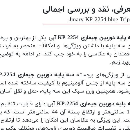
رفی، نقد و بررسی اجمالی
Jmary KP-2254 blue Tri
ایه دوربین جیماری KP-2254 آبی
یکی از بهترین و پرطر
 سه پایه با داشتن ویژگی‌ها و امکانات منحصر به فرد، 
قمندان به عکاسی را به خود جلب کند. در ادامه به توضیح
پردازیم.
 از ویژگی‌های برجسته
سه پایه دوربین جیماری KP-2254 آبی
 سه پایه از جنس آلومینیوم با کیفیت ساخته شده است
شود. همچنین وزن سبک این سه پایه، حمل و نقل آسان آن
ایه دوربین جیماری KP-2254 آبی
دارای قابلیت تنظیم 
متر و
ارتفاع
بسته آن 44 سانتی‌متر است.
که به
. این ویژگی به عکاسان این امکان را می‌دهد تا ارتفاع د
تی با تغییرات موقعیت دوربین، زاویه‌های مختلف عکس‌بردا