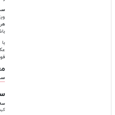
سه پ
ویژ
هر 
باش
با
عکا
فوق
مع
سه پ
سه پا
سه پ
کیف