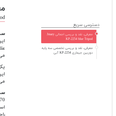
مع
pod
دسترسی سریع
سه پ
معرفی، نقد و بررسی اجمالی Jmary
KP-2254 blue Tripod
این
علا
معرفی، نقد و بررسی تخصصی سه پایه
دوربین جیماری KP-2254 آبی
می‌
یکی
این
می‌
سه پ
170 سانتی‌
است
راح