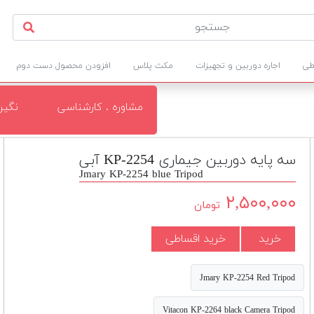
طی
اجاره دوربین و تجهیزات
مکث پلاس
افزودن محصول دست دوم
مشاوره . کارشناسی
نگی
سه پایه دوربین جیماری KP-2254 آبی
Jmary KP-2254 blue Tripod
۲,۵۰۰,۰۰۰
تومان
خرید
خرید اقساطی
Jmary KP-2254 Red Tripod
Vitacon KP-2264 black Camera Tripod